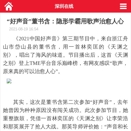
深圳在线
“好声音”董书含：隐形学霸用歌声治愈人心
2021-08-19 16:54
《2021中国好声音》第三期节目中，来自浙江舟
山市岱山县的董书含，用一首林奕匡的《天渊之
别》，唱出了海风的味道。节目播出后，这首《天渊
之别》登上TME平台音乐巅峰榜，有网友感叹“歌声，
原来真的可以治愈人心”。
其实，这次是董书含第二次参加“好声音”，去年
她曾因为种种原因没有闯关成功。此次参加节目，她
重整旗鼓，凭借一首林奕匡的《天渊之别》让李荣浩
和那英展开了抢人大战。那英导师评价她：“声音和长