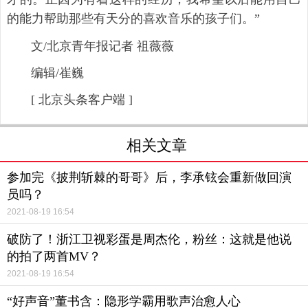
的能力帮助那些有天分的喜欢音乐的孩子们。”
文/北京青年报记者 祖薇薇
编辑/崔巍
[ 北京头条客户端 ]
相关文章
参加完《披荆斩棘的哥哥》后，李承铉会重新做回演
员吗？
2021-08-19 16:54
破防了！浙江卫视彩蛋是周杰伦，粉丝：这就是他说
的拍了两首MV？
2021-08-19 16:54
“好声音”董书含：隐形学霸用歌声治愈人心