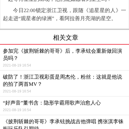
今日22:00锁定浙江卫视，跟随《追星星的人》一
起走进“观星者的绿洲”，看阿拉善月亮湖的星空。
相关文章
参加完《披荆斩棘的哥哥》后，李承铉会重新做回演
员吗？
2021-08-19 16:54
破防了！浙江卫视彩蛋是周杰伦，粉丝：这就是他说
的拍了两首MV？
2021-08-19 16:54
“好声音”董书含：隐形学霸用歌声治愈人心
2021-08-19 16:54
《披荆斩棘的哥哥》李承铉挑战吉他弹唱 携张淇李铢
衔玩乐队引期待