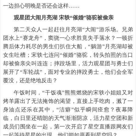
一边担心明晚是否还会这样……
观星团大闹月亮湖 宋轶“催婚”骆驼被偷亲
第二天众人一起赶往月亮湖“大闹”游乐场。兄弟
团水上“赛龙舟”，窦骁一心求胜竟失手落水？一顿折
腾后体力耗尽的男生们扒住大船，“躺游”月亮湖却被
女生吐槽；宋轶七连问“催婚”骆驼，转头拍照的当口
却被偷亲尖叫连连；摔跤场里，活力观星团与勇士们
展开了“车轮战”，面对专业的摔跤勇士，他们会全军
覆没，还是绝地反击？
午饭时间，“干饭魂”熊熊燃烧的宋轶小姐姐又对
烤羊露出了无法掩饰的渴望，直接上手吃肉，溅了一
身油点还乐在其中，“洁癖”似乎瞬间痊愈？夜幕降
临，白日里还晴朗的天气渐渐阴凉，活力星空团和新
成员们围坐在一起，第一次开启了星空直播跟网友们
一起等待星星的出现，他们能如愿看到星空吗？