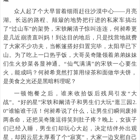
众人起了个大早冒着细雨赶往沙漠中心——月亮
湖。长远的路程、颠簸的地势把行进的私家车搞出
了“过山车”的架势，宋轶阚清子惊叫连连，何昶希更
是几近崩溃直叫妈！到达目的地后，只是找营地就费
了大家不少功夫，当帐篷搭好归置完毕，太阳早已下
山。为了吃上一口热乎饭，大哥吴奇隆领着弟弟妹妹
们生火炒菜各显神通。“仙气满满”的宋轶一心要生
火，能成吗？何昶希竟然打算用绿茶和面做华夫饼，
是美食之光还是黑暗料理呢？
一顿饱餐之后，谁来收拾饭后残局引发“大
战”。“好的星”宋轶和阚清子和男生们大玩“逛三园2.
0”谁输谁干活！何昶希说了什么，让男生们瞬间废掉
两条命，还把吴奇隆逗得笑到肚子疼？晚上，女孩子
们已经入睡，男生们却玩心大起，决定结伴外出观
星，却因云层太厚看了个“寂寞”，大家一边安慰自己