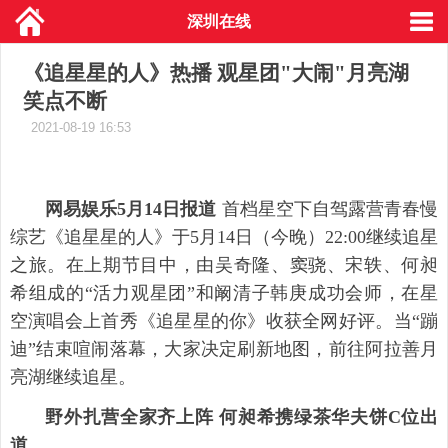
深圳在线
《追星星的人》热播 观星团"大闹"月亮湖
笑点不断
2021-08-19 16:53
网易娱乐5月14日报道
首档星空下自驾露营青春慢
综艺《追星星的人》于5月14日（今晚）22:00继续追星
之旅。在上期节目中，由吴奇隆、窦骁、宋轶、何昶
希组成的“活力观星团”和阚清子韩庚成功会师，在星
空演唱会上首秀《追星星的你》收获全网好评。当“蹦
迪”结束喧闹落幕，大家决定刷新地图，前往阿拉善月
亮湖继续追星。
野外扎营全家齐上阵 何昶希携绿茶华夫饼C位出
道